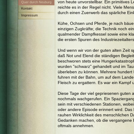
von heute unvorstellbar. Ein primitives
Neuburg-
Quer durch Neuburg
reichte es in der Regel nicht. Viele Me
Schrobenhausen
und den Landkreis
Kontakt
durch einen Zuerwerb das spärliche Ei
Impressum
Kühe, Ochsen und Pferde, je nach bäuer
einzigen Zugkräfte; die Technik noch e
qualmender Dampfkessel sowie eine kl
die ersten Spuren des Industriezeitalters
Und wenn wir von der guten alten Zeit s
daß Not und Elend die ständigen Beglei
beschworen stets eine Hungerkatastroph
wurden "schwarz" gehandelt und im Taus
überleben zu können. Mehrere hundert K
fuhren mit der Bahn, um auf dem Lande 
Fleisch zu ergattern. Es war ein Kampf
Diese Tage der viel gepriesenen guten al
nochmals wachgerufen. Ein Spaziergang 
sein mit verschiedenen Stationen, wobei
oder andere Episode erinnert wird. Das 
rauhen Wirklichkeit des menschlichen D
Gedanken machen, ob die vergangene Epo
oftmals annehmen.