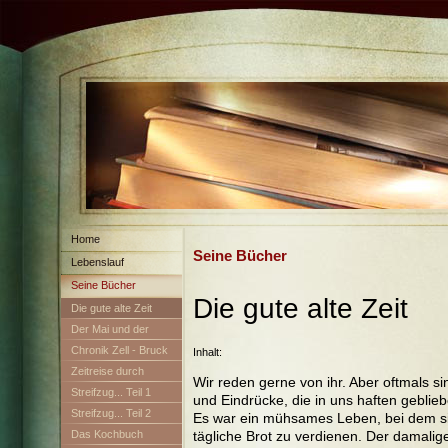
Home
Seine Bücher
Lebenslauf
Seine Bücher
Die gute alte Zeit
Die gute alte Zeit
Der Mai und der
Maibaum
Chronik Zell - Bruck
Inhalt:
Zeitreise durch
Wir reden gerne von ihr. Aber oftmals s
Neuburg
Streifzug... Teil 1
und Eindrücke, die in uns haften geblieb
Streifzug... Teil 2
Es war ein mühsames Leben, bei dem s
tägliche Brot zu verdienen. Der damali
Das Kochbuch