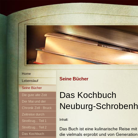
Home
Seine Bücher
Lebenslauf
Seine Bücher
Das Koch
Die gute alte Zeit
Der Mai und der
Neuburg-Schroben
Maibaum
Chronik Zell - Bruck
Zeitreise durch
Inhalt:
Neuburg
Streifzug... Teil 1
Streifzug... Teil 2
Das Buch ist eine kulinarische Reise m
die vielmals erprobt und von Generatio
Das Kochbuch