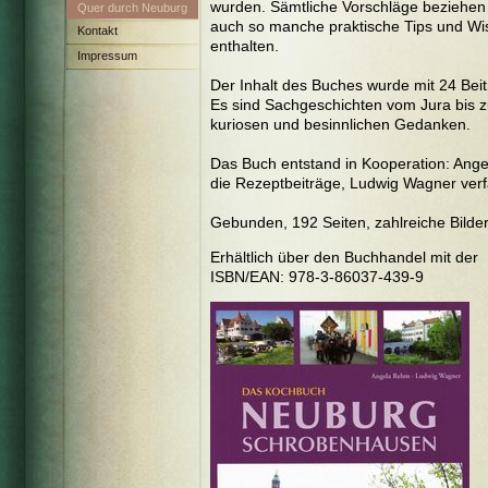
wurden. Sämtliche Vorschläge beziehen 
Neuburg-
Quer durch Neuburg
auch so manche praktische Tips und Wi
Schrobenhausen
und den Landkreis
Kontakt
enthalten.
Impressum
Der Inhalt des Buches wurde mit 24 Bei
Es sind Sachgeschichten vom Jura bis z
kuriosen und besinnlichen Gedanken.
Das Buch entstand in Kooperation: Ange
die Rezeptbeiträge, Ludwig Wagner ver
Gebunden, 192 Seiten, zahlreiche Bilder,
Erhältlich über den Buchhandel mit der
ISBN/EAN
:
978-3-86037-439-9